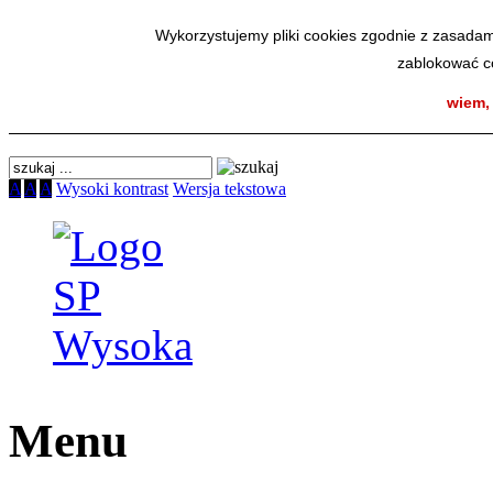
SmodBIP
Wykorzystujemy pliki cookies zgodnie z zasadam
zablokować co
wiem,
A
A
A
Wysoki kontrast
Wersja tekstowa
Menu